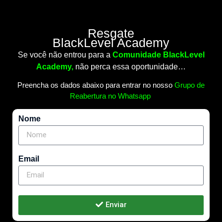
Resgate
BlackLevel Academy
Se você não entrou para a
Comunidade BlackLevel
Academy,
n
ão perca essa oportunidade…
Preencha os dados abaixo para entrar no nosso
Grupo de
Reabertura no Whatsapp
Nome
Email
Enviar